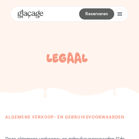
Reserveren
Reserveren
Startpagina
Concept
Om mee te nemen
LEGAAL
Blog
Cadeaubon
Contact
Nederlands (NL)
Reserveren
Reserveren
ALGEMENE VERKOOP- EN GEBRUIKSVOORWAARDEN
Deze algemene verkoops- en gebruiksvoorwaarden (“de