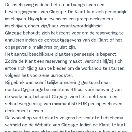
De inschrijving is definitief na ontvangst van een
bevestigingsmail van Glaçage. De Klant kan zich persoonlijk
inschrijven. Hij/zij kan eveneens een groep deelnemers
inschrijven, onder zijn/haar verantwoordelijkheid.
Glaçage behoudt zich het recht voor om de reservering te
annuleren indien de contactgegevens van de Klant of het
opgegeven e-mailadres onjuist zijn.
Het aantal beschikbare plaatsen per sessie is beperkt.
Zodra de Klant een reservering maakt, verbindt hij/zij zich
ertoe zich tijdig aan te bieden om de workshop te starten
volgens het voorziene uurrooster.
Bij gebrek aan schriftelijke annulering gestuurd naar
contact@glacage.be
minstens 48 uur vóór aanvang van
de workshop, behoudt Glaçage zich het recht voor een
schadevergoeding van minimaal 50 EUR per ingeschreven
deelnemer te eisen.
De workshop vindt plaats volgens het exacte tijdschema
vermeld op de Website van Glaçage. Indien de Klant te laat
arriveert ten opzichte van het afgesproken uur, kan de duur