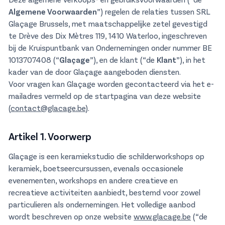
Algemene Voorwaarden
”) regelen de relaties tussen SRL
Glaçage Brussels, met maatschappelijke zetel gevestigd
te Drève des Dix Mètres 119, 1410 Waterloo, ingeschreven
bij de Kruispuntbank van Ondernemingen onder nummer BE
1013707408 (“
Glaçage
”), en de klant (“de
Klant
”), in het
kader van de door Glaçage aangeboden diensten.
Voor vragen kan Glaçage worden gecontacteerd via het e-
mailadres vermeld op de startpagina van deze website
(
contact@glacage.be
).
Artikel 1. Voorwerp
Glaçage is een keramiekstudio die schilderworkshops op
keramiek, boetseercursussen, evenals occasionele
evenementen, workshops en andere creatieve en
recreatieve activiteiten aanbiedt, bestemd voor zowel
particulieren als ondernemingen. Het volledige aanbod
wordt beschreven op onze website
www.glacage.be
(“de